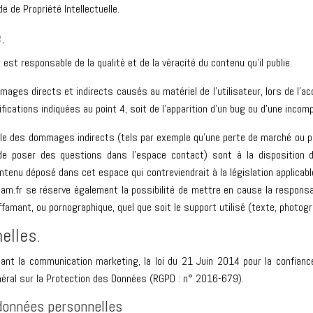
 de Propriété Intellectuelle.
.
st responsable de la qualité et de la véracité du contenu qu’il publie.
es directs et indirects causés au matériel de l’utilisateur, lors de l’ac
fications indiquées au point 4, soit de l’apparition d’un bug ou d’une incompa
 des dommages indirects (tels par exemple qu’une perte de marché ou pert
 de poser des questions dans l’espace contact) sont à la disposition d
enu déposé dans cet espace qui contreviendrait à la législation applicable
m.fr se réserve également la possibilité de mettre en cause la responsabi
ffamant, ou pornographique, quel que soit le support utilisé (texte, photogr
elles.
ant la communication marketing, la loi du 21 Juin 2014 pour la confiance
éral sur la Protection des Données (RGPD : n° 2016-679).
 données personnelles