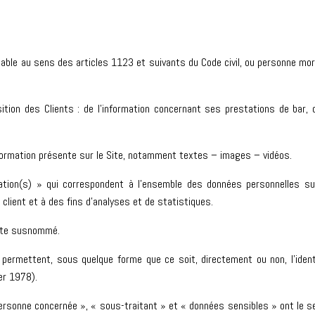
ble au sens des articles 1123 et suivants du Code civil, ou personne moral
tion des Clients : de l’information concernant ses prestations de bar, 
ormation présente sur le Site, notamment textes – images – vidéos.
ation(s) » qui correspondent à l’ensemble des données personnelles su
 client et à des fins d’analyses et de statistiques.
site susnommé.
permettent, sous quelque forme que ce soit, directement ou non, l’ident
ier 1978).
rsonne concernée », « sous-traitant » et « données sensibles » ont le sen