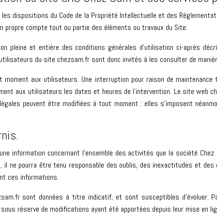
 les dispositions du Code de la Propriété Intellectuelle et des Réglementati
son propre compte tout ou partie des éléments ou travaux du Site.
tion pleine et entière des conditions générales d’utilisation ci-après décr
tilisateurs du site chezsam.fr sont donc invités à les consulter de manièr
t moment aux utilisateurs. Une interruption pour raison de maintenance 
ent aux utilisateurs les dates et heures de l’intervention. Le site web 
gales peuvent être modifiées à tout moment : elles s’imposent néanmoins à
nis.
 une information concernant l’ensemble des activités que la société Chez
, il ne pourra être tenu responsable des oublis, des inexactitudes et des 
ent ces informations.
sam.fr sont données à titre indicatif, et sont susceptibles d’évoluer. Pa
sous réserve de modifications ayant été apportées depuis leur mise en lig