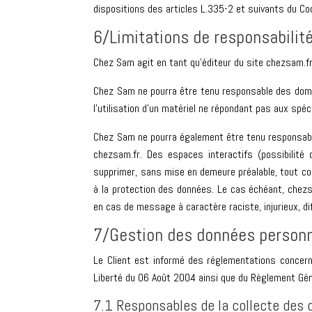
dispositions des articles L.335-2 et suivants du Code
6/Limitations de responsabilité
Chez Sam agit en tant qu’éditeur du site chezsam.fr e
Chez Sam ne pourra être tenu responsable des dommag
l’utilisation d’un matériel ne répondant pas aux spéci
Chez Sam ne pourra également être tenu responsable
chezsam.fr. Des espaces interactifs (possibilité
supprimer, sans mise en demeure préalable, tout cont
à la protection des données. Le cas échéant, chezsa
en cas de message à caractère raciste, injurieux, di
7/Gestion des données personn
Le Client est informé des réglementations concern
Liberté du 06 Août 2004 ainsi que du Règlement Gén
7.1 Responsables de la collecte des