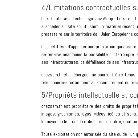
4/Limitations contractuelles s
Le site utilise la technologie JavaScript. Le site In
à accéder au site en utilisant un matériel récent
prestataire sur le territoire de l’Union Européenn
L’objectif est d’apporter une prestation qui assure 
se réserve néanmoins la possibilité d’interrompre 
ses infrastructures, de défaillance de ses infrastru
chezsam.fr et l’hébergeur ne pourront être tenus
téléphonie liée notamment à l’encombrement du rés
5/Propriété intellectuelle et c
chezsam.fr est propriétaire des droits de propriét
images, graphismes, logos, vidéos, icônes et sons. 
le moyen ou le procédé utilisé, est interdite, sauf a
Toute exploitation non autorisée du site ou de l’u