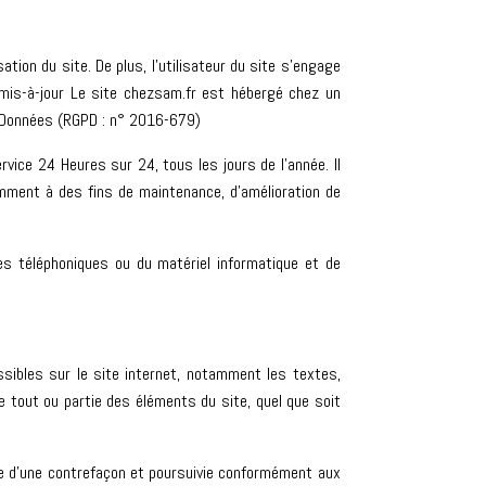
ation du site. De plus, l’utilisateur du site s’engage
 mis-à-jour Le site chezsam.fr est hébergé chez un
s Données (RGPD : n° 2016-679)
rvice 24 Heures sur 24, tous les jours de l’année. Il
amment à des fins de maintenance, d’amélioration de
.
s téléphoniques ou du matériel informatique et de
ssibles sur le site internet, notamment les textes,
e tout ou partie des éléments du site, quel que soit
ve d’une contrefaçon et poursuivie conformément aux