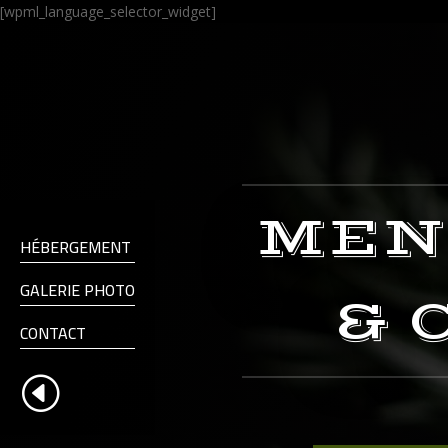
[wpml_language_selector_widget]
MEN
HÉBERGEMENT
GALERIE PHOTO
& 
CONTACT