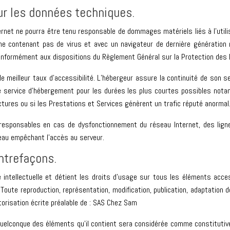
ur les données techniques.
ternet ne pourra être tenu responsable de dommages matériels liés à l’utilis
, ne contenant pas de virus et avec un navigateur de dernière génération
e conformément aux dispositions du Règlement Général sur la Protection de
le meilleur taux d’accessibilité. L’hébergeur assure la continuité de son se
le service d’hébergement pour les durées les plus courtes possibles not
ctures ou si les Prestations et Services génèrent un trafic réputé anormal
 responsables en cas de dysfonctionnement du réseau Internet, des ligne
eau empêchant l’accès au serveur.
ontrefaçons.
é intellectuelle et détient les droits d’usage sur tous les éléments acce
Toute reproduction, représentation, modification, publication, adaptation d
utorisation écrite préalable de : SAS Chez Sam
n quelconque des éléments qu’il contient sera considérée comme constituti