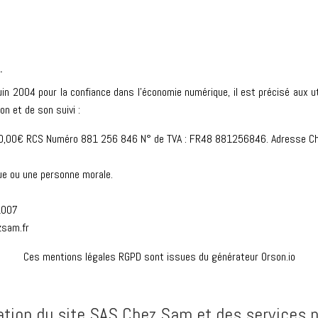
.
juin 2004 pour la confiance dans l’économie numérique, il est précisé aux ut
on et de son suivi :
 000,00€ RCS Numéro 881 256 846 N° de TVA : FR48 881256846. Adresse C
ue ou une personne morale.
1007
zsam.fr
Ces mentions légales RGPD sont issues du générateur Orson.io
sation du site SAS Chez Sam et des services 