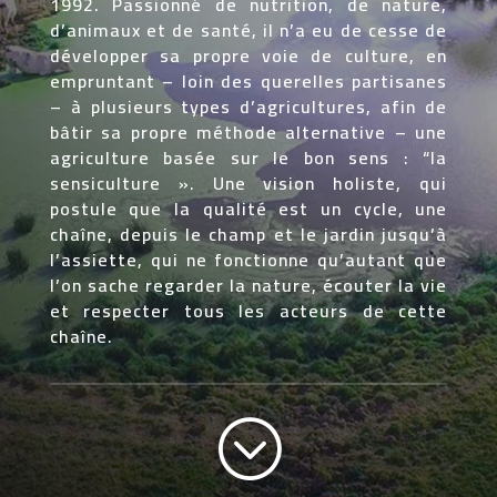
1992. Passionné de nutrition, de nature,
d’animaux et de santé, il n’a eu de cesse de
développer sa propre voie de culture, en
empruntant – loin des querelles partisanes
– à plusieurs types d’agricultures, afin de
bâtir sa propre méthode alternative – une
agriculture basée sur le bon sens : “la
sensiculture ». Une vision holiste, qui
postule que la qualité est un cycle, une
chaîne, depuis le champ et le jardin jusqu’à
l’assiette, qui ne fonctionne qu’autant que
l’on sache regarder la nature, écouter la vie
et respecter tous les acteurs de cette
chaîne.
;